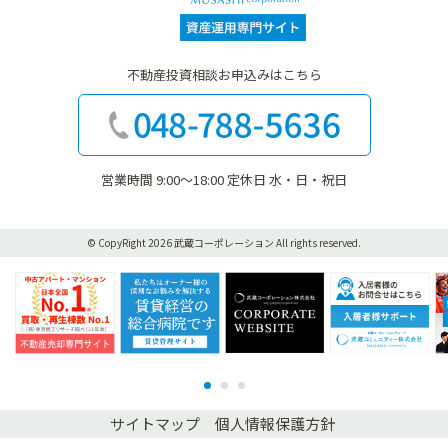
不動産投資相談お申込みはこちら
営業時間 9:00〜18:00 定休日 水・日・祝日
© CopyRight 2026 武蔵コーポレーション
All rights reserved.
不動産売却専門サイト
賃貸管理サイト
CORPORATE WEBSITE
入
1
2
3
サイトマップ
個人情報保護方針